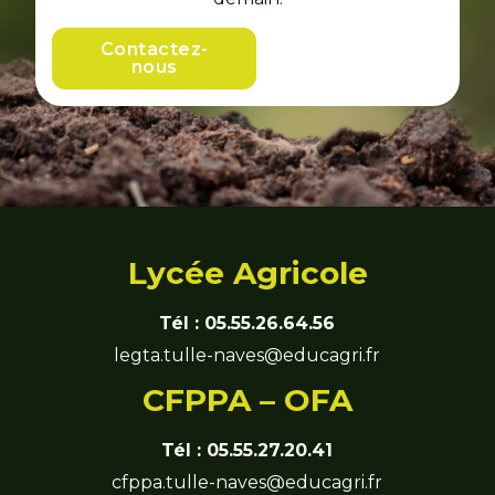
Contactez-
nous
Lycée Agricole
Tél :
05.55.26.64.56
legta.tulle-naves@educagri.fr
CFPPA – OFA
Tél :
05.55.27.20.41
cfppa.tulle-naves@educagri.fr