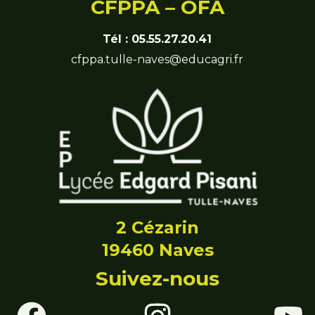
CFPPA – OFA
Tél :
05.55.27.20.41
cfppa.tulle-naves@educagri.fr
2 Cézarin
19460 Naves
Suivez-nous